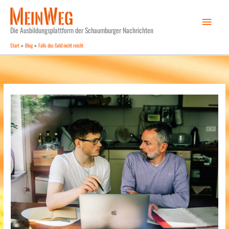
Zum
Haupt
Inhalt
springen
Die Ausbildungsplattform der Schaumburger Nachrichten
Start
Blog
Falls das Geld nicht reicht