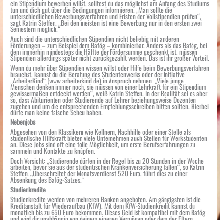
ein Stipendium bewerben willst, solltest du das möglichst am Anfang des Studiums
tun und dich gut über die Bedingungen informieren. „Man sollte die
unterschiedlichen Bewerbungsverfahren und Fristen der Vollstipendien prüfen“,
sagt Katrin Steffen. „Bei den meisten ist eine Bewerbung nur in den ersten zwei
Semestern möglich.“
Auch sind die unterschiedlichen Stipendien nicht beliebig mit anderen
Förderungen – zum Beispiel dem Bafög – kombinierbar. Anders als das Bafög, bei
dem immerhin mindestens die Hälfte der Fördersumme geschenkt ist, müssen
Stipendien allerdings später nicht zurückgezahlt werden. Das ist ihr großer Vorteil.
Wenn du mehr über Stipendien wissen willst oder Hilfe beim Bewerbungsverfahren
brauchst, kannst du die Beratung des Studentenwerks oder der Initiative
„ArbeiterKind“ (www.arbeiterkind.de) in Anspruch nehmen. „Viele junge
Menschen denken immer noch, sie müssen von einer Lehrkraft für ein Stipendium
gewissermaßen entdeckt werden“, weiß Katrin Steffen. In der Realität sei es aber
so, dass Abiturienten oder Studierende auf Lehrer beziehungsweise Dozenten
zugehen und um die entsprechenden Empfehlungsschreiben bitten sollten. Hierbei
dürfe man keine falsche Scheu haben.
Nebenjobs
Abgesehen von den Klassikern wie Kellnern, Nachhilfe oder einer Stelle als
studentische Hilfskraft bieten viele Unternehmen auch Stellen für Werkstudenten
an. Diese Jobs sind oft eine tolle Möglichkeit, um erste Berufserfahrungen zu
sammeln und Kontakte zu knüpfen.
Doch Vorsicht: „Studierende dürfen in der Regel bis zu 20 Stunden in der Woche
arbeiten, bevor sie aus der studentischen Krankenversicherung fallen“, so Katrin
Steffen. „Überschreitet der Monatsverdienst 520 Euro, führt dies zu einer
Absenkung des Bafög-Satzes.“
Studienkredite
Studienkredite werden von mehreren Banken angeboten. Am gängigsten ist die
Kreditanstalt für Wiederaufbau (KfW). Mit dem KfW-Studienkredit kannst du
monatlich bis zu 650 Euro bekommen. Dieses Geld ist kompatibel mit dem Bafög
und wird dir unabhängig von deinem eigenen Vermögen oder dem der Eltern