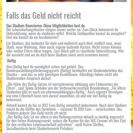
Falls das Geld nicht reicht
Das Studium finanzieren: Diese Möglichkeiten hast du
Die Lebenshaltungskosten steigen immer weiter an. Zum Glück bekommst du
Unterstützung, wenn du studieren willst. Welche Geldquellen kannst du anzapfen?
Und wie kannst du sie kombinieren?
Ein Studium, das bedeutet für viele und vielleicht auch dich: endlich raus, neue
Stadt, neue Wohnung. Aber auch: eigene laufende Kosten. Nicht immer können
oder wollen Eltern diese tragen. Zum Glück gibt es staatliche Unterstützung. Wie
die aussieht und wo du dich beim Studium sonst noch umsehen kannst.
Bafög
Vom Bafög hast du womöglich schon mal gehört. Das
Bundesausbildungsförderungsgesetz (Bafög) beinhaltet ein Studiendarlehen des
Staates – und das zu sehr günstigen Konditionen. Allerdings haben nicht alle
Studierenden Anspruch darauf.
„Die Höhe des Bafög-Satzes ist normalerweise abhängig vom Einkommen der
Eltern“, sagt Sylvia Schönke von der Verbraucherzentrale Brandenburg. „Für ältere
Studenten gibt es auch ein elternunabhängiges Bafög.“ Auch eigenes Vermögen
wie eine Erbschaft kann sich darauf auswirken, ob und wie viel Bafög du
bekommst.
Aktuell kannst du bis zu 992 Euro Bafög monatlich bekommen. Nach dem Studium
musst du die Hälfte des Darlehens – maximal 10.000 Euro – zurückzahlen. Das
Problem jedoch: Das Geld reicht oft nicht.
„Der Bafög-Satz ist vor allem in den Ballungszentren aktuell zu niedrig angesetzt
für den freien Wohnungsmarkt, sodass die Kosten für das WG-Zimmer oft den Etat
für den restlichen Lebensunterhalt aufzehren“, weiß Katrin Steffen,
Sozialberaterin beim Studentenwerk Potsdam.