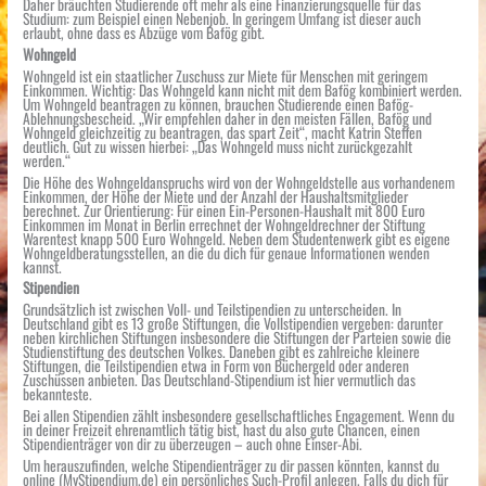
Daher bräuchten Studierende oft mehr als eine Finanzierungsquelle für das
Studium: zum Beispiel einen Nebenjob. In geringem Umfang ist dieser auch
erlaubt, ohne dass es Abzüge vom Bafög gibt.
Wohngeld
Wohngeld ist ein staatlicher Zuschuss zur Miete für Menschen mit geringem
Einkommen. Wichtig: Das Wohngeld kann nicht mit dem Bafög kombiniert werden.
Um Wohngeld beantragen zu können, brauchen Studierende einen Bafög-
Ablehnungsbescheid. „Wir empfehlen daher in den meisten Fällen, Bafög und
Wohngeld gleichzeitig zu beantragen, das spart Zeit“, macht Katrin Steffen
deutlich. Gut zu wissen hierbei: „Das Wohngeld muss nicht zurückgezahlt
werden.“
Die Höhe des Wohngeldanspruchs wird von der Wohngeldstelle aus vorhandenem
Einkommen, der Höhe der Miete und der Anzahl der Haushaltsmitglieder
berechnet. Zur Orientierung: Für einen Ein-Personen-Haushalt mit 800 Euro
Einkommen im Monat in Berlin errechnet der Wohngeldrechner der Stiftung
Warentest knapp 500 Euro Wohngeld. Neben dem Studentenwerk gibt es eigene
Wohngeldberatungsstellen, an die du dich für genaue Informationen wenden
kannst.
Stipendien
Grundsätzlich ist zwischen Voll- und Teilstipendien zu unterscheiden. In
Deutschland gibt es 13 große Stiftungen, die Vollstipendien vergeben: darunter
neben kirchlichen Stiftungen insbesondere die Stiftungen der Parteien sowie die
Studienstiftung des deutschen Volkes. Daneben gibt es zahlreiche kleinere
Stiftungen, die Teilstipendien etwa in Form von Büchergeld oder anderen
Zuschüssen anbieten. Das Deutschland-Stipendium ist hier vermutlich das
bekannteste.
Bei allen Stipendien zählt insbesondere gesellschaftliches Engagement. Wenn du
in deiner Freizeit ehrenamtlich tätig bist, hast du also gute Chancen, einen
Stipendienträger von dir zu überzeugen – auch ohne Einser-Abi.
Um herauszufinden, welche Stipendienträger zu dir passen könnten, kannst du
online (MyStipendium.de) ein persönliches Such-Profil anlegen. Falls du dich für