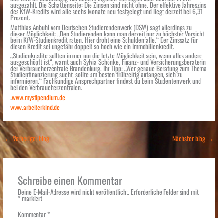
ausgezahlt. Die Schattenseite: Die Zinsen sind nicht ohne. Der effektive Jahreszins
des KfW-Kredits wird alle sechs Monate neu festgelegt und liegt derzeit bei 6,31
Prozent.
Matthias Anbuhl vom Deutschen Studierendenwerk (DSW) sagt allerdings zu
dieser Möglichkeit: „Den Studierenden kann man derzeit nur zu höchster Vorsicht
beim KfW-Studienkredit raten. Hier droht eine Schuldenfalle.“ Der Zinssatz für
diesen Kredit sei ungefähr doppelt so hoch wie ein Immobilienkredit.
„Studienkredite sollten immer nur die letzte Möglichkeit sein, wenn alles andere
ausgeschöpft ist“, warnt auch Sylvia Schönke, Finanz- und Versicherungsberaterin
der Verbraucherzentrale Brandenburg. Ihr Tipp: „Wer genaue Beratung zum Thema
Studienfinanzierung sucht, sollte am besten frühzeitig anfangen, sich zu
informieren.“ Fachkundige Ansprechpartner findest du beim Studentenwerk und
bei den Verbraucherzentralen.
.
www.mystipendium.de
www.arbeiterkind.de
←
Vorheriger blog
Nächster blog
→
Schreibe einen Kommentar
Deine E-Mail-Adresse wird nicht veröffentlicht.
Erforderliche Felder sind mit
*
markiert
Kommentar
*